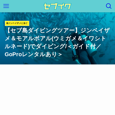
ジンベイザメと泳ぐ
【セブ島ダイビングツアー】ジンベイザ
メ＆モアルボアル(ウミガメ＆イワシト
ルネード)でダイビング/＜ガイド付／
GoProレンタルあり＞