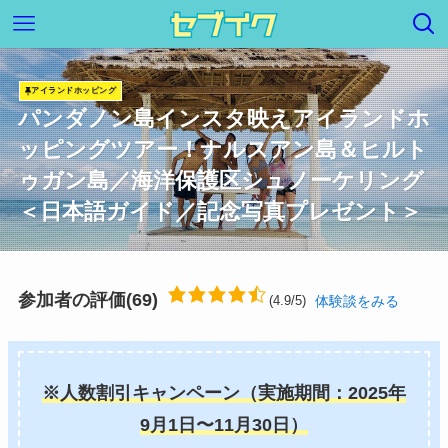
アイランドホッピング
パンダノン島インスタ映えアイランドホ
ッピングツアー！ナルスアン島＆ヒルト
ゥガン島／海洋保護区シュノーケリング
＜日本語ガイド／記念写真プレゼント＞
参加者の評価(69)
体験談をみる
(4.9/5)
※人数割引キャンペーン
（実施期間：2025年
9月1日〜11月30日）