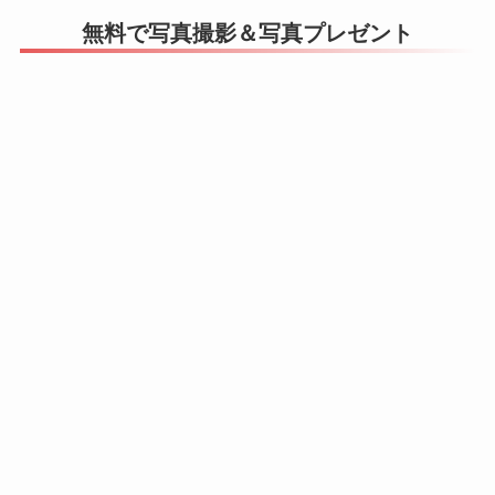
無料で写真撮影＆写真プレゼント
かずの大自然をアクティブに遊んじゃいましょう
地元の人たちにも愛される透明度抜群の水は、神
秘的な輝きを放ちとても魅力的です。