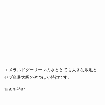
エメラルドグーリーンの水ととても大きな敷地と
セブ島最大級の滝つぼが特徴です。
自然を全身で感じる滝行体験やスリリングな滝か
らのダイブ！マイナスイオンたっぷりの滝で手付