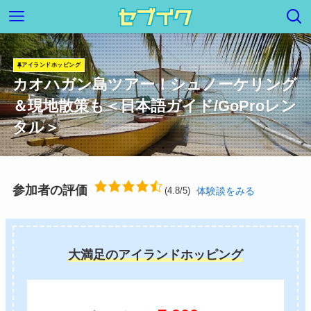
アイランドホッピング
カオハガン島ツアー！シュノーケリング
＆現地散策も＜日本語ガイド/GoProレン
タル＞
参加者の評価
体験談をみる
(4.8/5)
大満足のアイランドホッピング