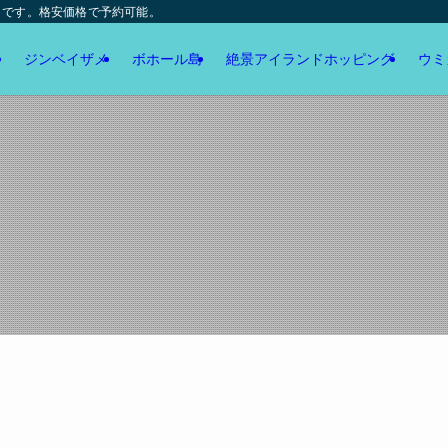
トです。格安価格で予約可能。
ジンベイザメ
ボホール島
絶景アイランドホッピング
ウミ