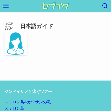
2019
日本語ガイド
7/04
ジンベイザメと泳ぐツアー
スミロン島&カワサンの滝
スミロン島