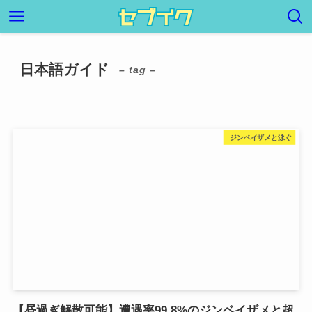
日本語ガイド
– tag –
ジンベイザメと泳ぐ
【昼過ぎ解散可能】遭遇率99.8%のジンベイザメと超