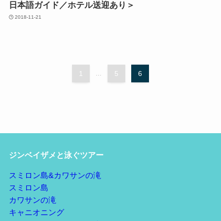
日本語ガイド／ホテル送迎あり＞
2018-11-21
1
...
5
6
ジンベイザメと泳ぐツアー
スミロン島&カワサンの滝
スミロン島
カワサンの滝
キャニオニング