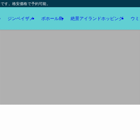
トです。格安価格で予約可能。
ジンベイザメ
ボホール島
絶景アイランドホッピング
ウミ