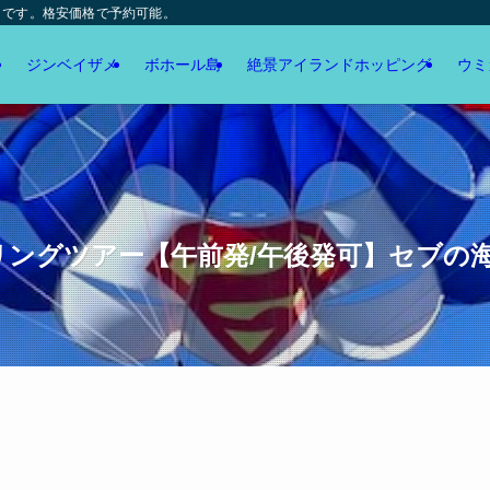
トです。格安価格で予約可能。
ジンベイザメ
ボホール島
絶景アイランドホッピング
ウミ
ーリングツアー【午前発/午後発可】セブの