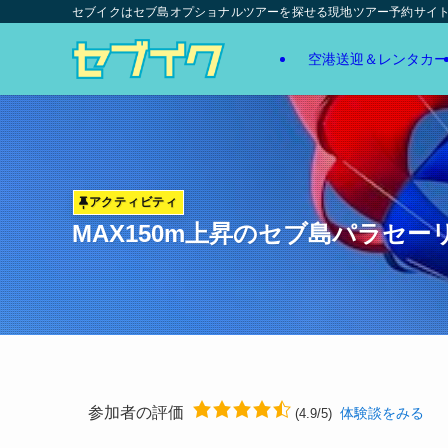
セブイクはセブ島オプショナルツアーを探せる現地ツアー予約サイ
空港送迎＆レンタカー
アクティビティ
MAX150m上昇のセブ島パラセ
参加者の評価
体験談をみる
(4.9/5)