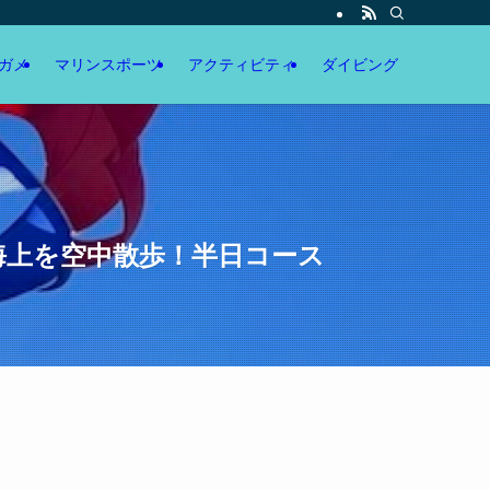
ガメ
マリンスポーツ
アクティビティ
ダイビング
海上を空中散歩！半日コース