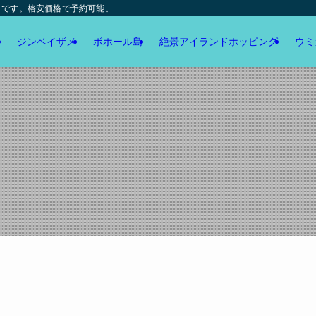
トです。格安価格で予約可能。
ジンベイザメ
ボホール島
絶景アイランドホッピング
ウミ