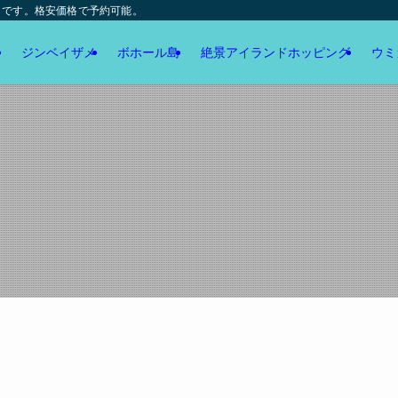
トです。格安価格で予約可能。
ジンベイザメ
ボホール島
絶景アイランドホッピング
ウミ