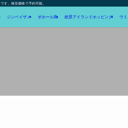
トです。格安価格で予約可能。
ジンベイザメ
ボホール島
絶景アイランドホッピング
ウミ