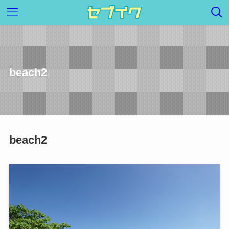
beach2
beach2