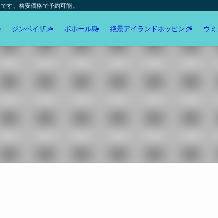
トです。格安価格で予約可能。
ジンベイザメ
ボホール島
絶景アイランドホッピング
ウミ